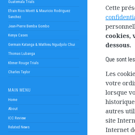
Guatemala Trials
Cette prés
Efrain Rios Montt & Mauricio Rodriguez
confidenti
Sanchez
personnel
Jean-Pierre Bemba Gombo
cookies, 
Kenya Cases
dessous.
Germain Katanga & Mathieu Ngudjolo Chui
Thomas Lubanga
Que sont les
Khmer Rouge Trials
Les cookie
Charles Taylor
votre ordi
MAIN MENU
lorsque vo
Home
historique
About
autres uti
ICC Review
site Inter
Related News
Internet d