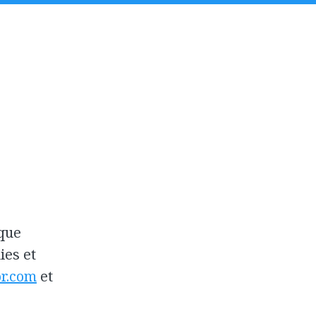
ique
kies et
r.com
et