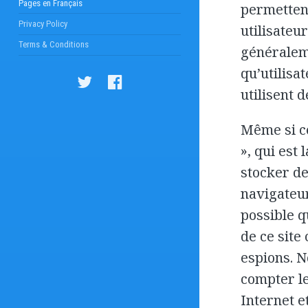
Pages en Français
permettent
Privacy Policy
utilisateu
Terms & Conditions
généraleme
qu’utilisa
utilisent d
Même si ce
», qui est
stocker de
navigateur
possible q
de ce site
espions. N
compter le
Internet e