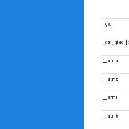
_gid
_gat_gtag_[p
__utma
__utmc
__utmt
__utmb