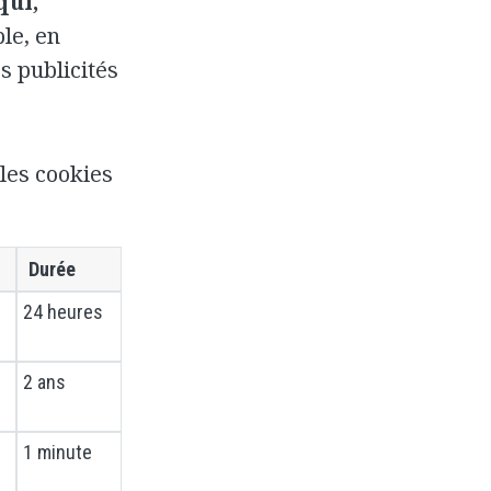
qui,
le, en
s publicités
les cookies
Durée
24 heures
2 ans
1 minute