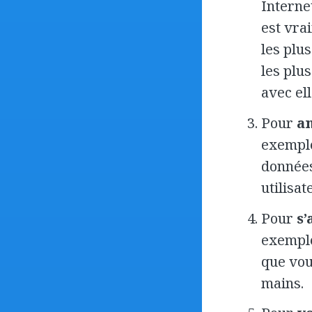
Internet
est vrai
les plu
les plu
avec ell
Pour
am
exemple
données 
utilisa
Pour
s’
exemple
que vou
mains.