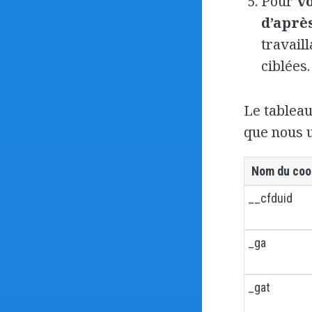
Pour
vo
d’après
travail
ciblées.
Le tableau
que nous u
Nom du coo
__cfduid
_ga
_gat