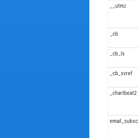
__utmz
_cb
_cb_ls
_cb_svref
_chartbeat2
email_subsc