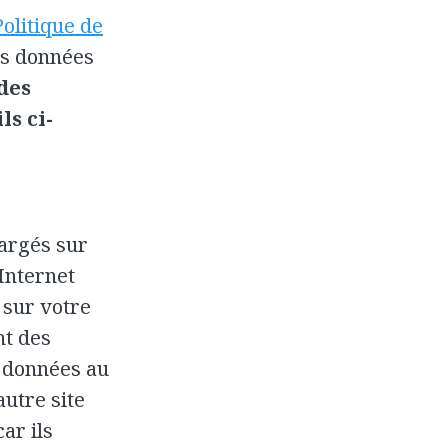
Politique de
es données
 des
ls ci-
hargés sur
Internet
 sur votre
nt des
s données au
autre site
ar ils