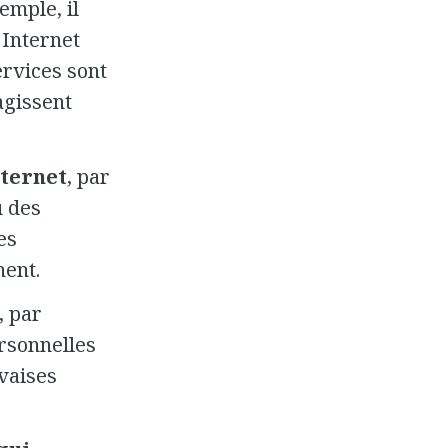
emple, il
 Internet
ervices sont
agissent
nternet
, par
u des
es
hent.
, par
rsonnelles
vaises