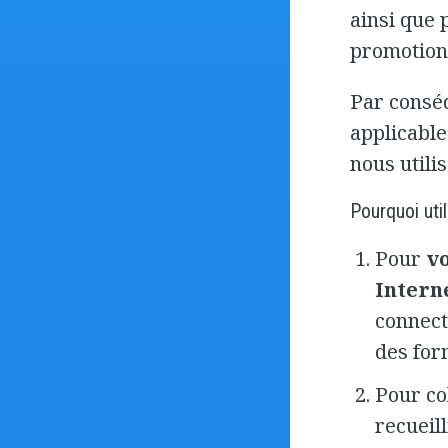
ainsi que 
promotion
Par conséq
applicable
nous utili
Pourquoi uti
Pour
vo
Intern
connect
des for
Pour co
recueil