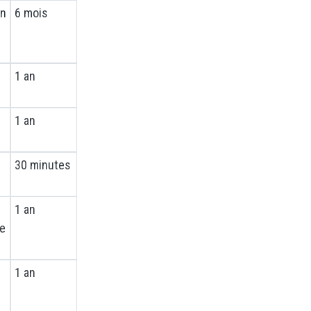
un
6 mois
1 an
1 an
30 minutes
1 an
te
1 an