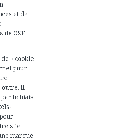
un
nces et de
t
es de OSF
 de « cookie
ernet pour
tre
outre, il
par le biais
els-
 pour
tre site
 une marque