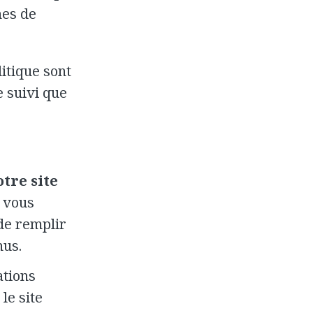
nes de
itique sont
e suivi que
tre site
e vous
 de remplir
nus.
ations
le site