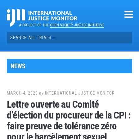
Skip
to
content
A PROJECT OF THE
OPEN SOCIETY JUSTICE INITIATIVE
Search
for:
NEWS
MARCH 4, 2020
by
INTERNATIONAL JUSTICE MONITOR
Lettre ouverte au Comité
d’élection du procureur de la CPI :
faire preuve de tolérance zéro
pour le harcèlement sexuel