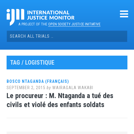
Skip
to
content
A PROJECT OF THE
OPEN SOCIETY JUSTICE INITIATIVE
Search
for:
TAG / LOGISTIQUE
BOSCO NTAGANDA (FRANÇAIS)
SEPTEMBER 2, 2015
by
WAIRAGALA WAKABI
Le procureur : M. Ntaganda a tué des
civils et violé des enfants soldats