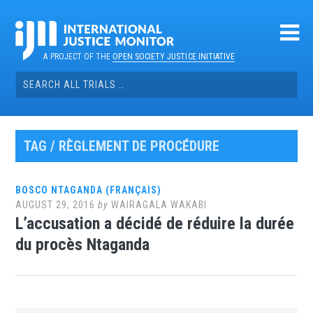
Skip
to
content
A PROJECT OF THE
OPEN SOCIETY JUSTICE INITIATIVE
Search
for:
TAG / RÈGLEMENT DE PROCÉDURE
BOSCO NTAGANDA (FRANÇAIS)
AUGUST 29, 2016
by
WAIRAGALA WAKABI
L’accusation a décidé de réduire la durée
du procès Ntaganda