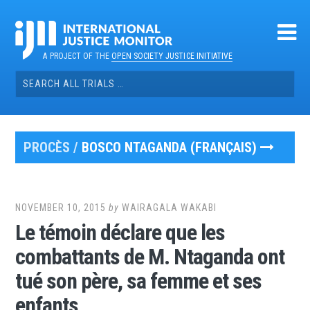
Skip
to
content
A PROJECT OF THE
OPEN SOCIETY JUSTICE INITIATIVE
Search
for:
PROCÈS /
BOSCO NTAGANDA (FRANÇAIS)
NOVEMBER 10, 2015
by
WAIRAGALA WAKABI
Le témoin déclare que les
combattants de M. Ntaganda ont
tué son père, sa femme et ses
enfants