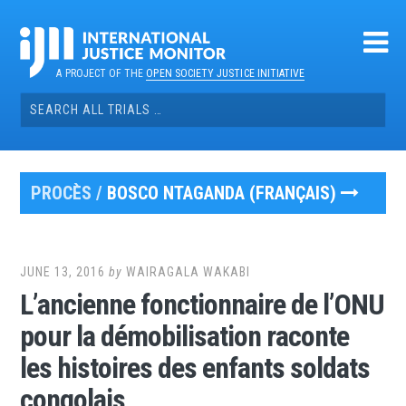
Skip
to
content
A PROJECT OF THE
OPEN SOCIETY JUSTICE INITIATIVE
Search
for:
PROCÈS /
BOSCO NTAGANDA (FRANÇAIS)
JUNE 13, 2016
by
WAIRAGALA WAKABI
L’ancienne fonctionnaire de l’ONU
pour la démobilisation raconte
les histoires des enfants soldats
congolais