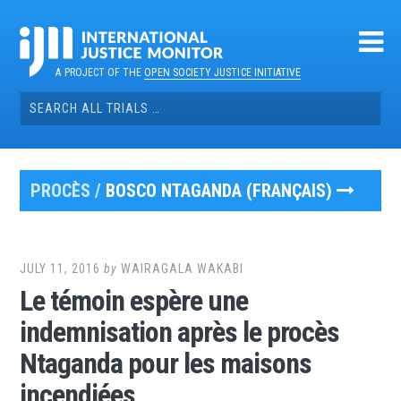
Skip
to
content
A PROJECT OF THE
OPEN SOCIETY JUSTICE INITIATIVE
Search
for:
PROCÈS /
BOSCO NTAGANDA (FRANÇAIS)
JULY 11, 2016
by
WAIRAGALA WAKABI
Le témoin espère une
indemnisation après le procès
Ntaganda pour les maisons
incendiées