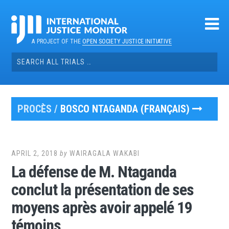
Skip
to
content
A PROJECT OF THE
OPEN SOCIETY JUSTICE INITIATIVE
Search
for:
PROCÈS /
BOSCO NTAGANDA (FRANÇAIS)
APRIL 2, 2018
by
WAIRAGALA WAKABI
La défense de M. Ntaganda
conclut la présentation de ses
moyens après avoir appelé 19
témoins