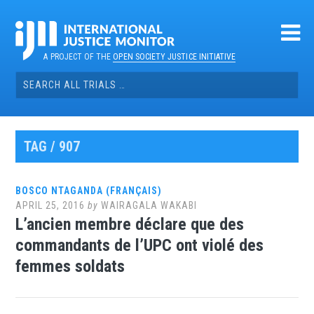
Skip
to
content
A PROJECT OF THE
OPEN SOCIETY JUSTICE INITIATIVE
Search
for:
TAG / 907
BOSCO NTAGANDA (FRANÇAIS)
APRIL 25, 2016
by
WAIRAGALA WAKABI
L’ancien membre déclare que des
commandants de l’UPC ont violé des
femmes soldats