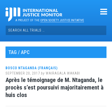
Skip
to
content
A PROJECT OF THE
OPEN SOCIETY JUSTICE INITIATIVE
Search
for:
TAG / APC
BOSCO NTAGANDA (FRANÇAIS)
SEPTEMBER 20, 2017
by
WAIRAGALA WAKABI
Après le témoignage de M. Ntaganda, le
procès s’est poursuivi majoritairement à
huis clos