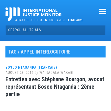
Skip
to
content
A PROJECT OF THE
OPEN SOCIETY JUSTICE INITIATIVE
Search
for:
TAG / APPEL INTERLOCUTOIRE
BOSCO NTAGANDA (FRANÇAIS)
AUGUST 23, 2016
by
WAIRAGALA WAKABI
Entretien avec Stéphane Bourgon, avocat
représentant Bosco Ntaganda : 2ème
partie