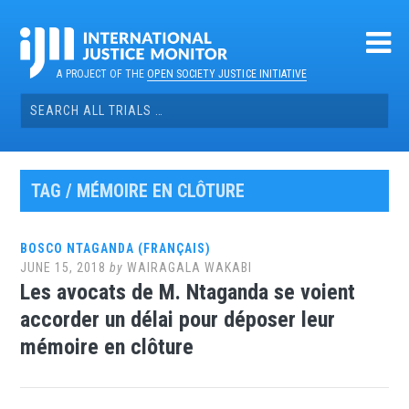
Skip
to
content
A PROJECT OF THE
OPEN SOCIETY JUSTICE INITIATIVE
Search
for:
TAG / MÉMOIRE EN CLÔTURE
BOSCO NTAGANDA (FRANÇAIS)
JUNE 15, 2018
by
WAIRAGALA WAKABI
Les avocats de M. Ntaganda se voient
accorder un délai pour déposer leur
mémoire en clôture