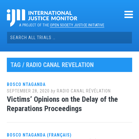
Skip
to
content
A PROJECT OF THE
OPEN SOCIETY JUSTICE INITIATIVE
Search
for:
TAG / RADIO CANAL REVELATION
BOSCO NTAGANDA
SEPTEMBER 28, 2020
by
RADIO CANAL RÉVÉLATION
Victims’ Opinions on the Delay of the
Reparations Proceedings
BOSCO NTAGANDA (FRANÇAIS)