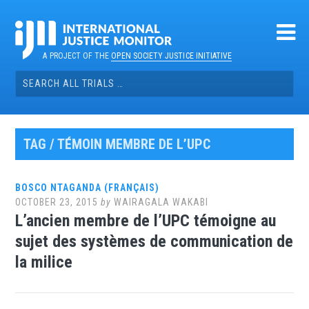
Skip
to
content
A PROJECT OF THE
OPEN SOCIETY JUSTICE INITIATIVE
Search
for:
TAG / TÉMOIN MEMBRE DE L’UPC
BOSCO NTAGANDA (FRANÇAIS)
OCTOBER 23, 2015
by
WAIRAGALA WAKABI
L’ancien membre de l’UPC témoigne au
sujet des systèmes de communication de
la milice