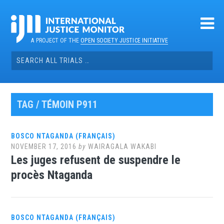
Skip
to
content
A PROJECT OF THE
OPEN SOCIETY JUSTICE INITIATIVE
Search
for:
TAG / TÉMOIN P911
BOSCO NTAGANDA (FRANÇAIS)
NOVEMBER 17, 2016
by
WAIRAGALA WAKABI
Les juges refusent de suspendre le
procès Ntaganda
BOSCO NTAGANDA (FRANÇAIS)