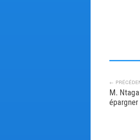
Post
← PRÉCÉDE
navi
M. Ntagan
épargner