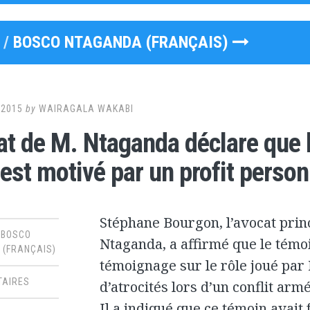
 /
BOSCO NTAGANDA (FRANÇAIS)
 2015
by
WAIRAGALA WAKABI
at de M. Ntaganda déclare que l
 est motivé par un profit person
Stéphane Bourgon, l’avocat prin
,
BOSCO
Ntaganda, a affirmé que le témoi
(FRANÇAIS)
témoignage sur le rôle joué pa
TAIRES
d’atrocités lors d’un conflit ar
Il a indiqué que ce témoin avait