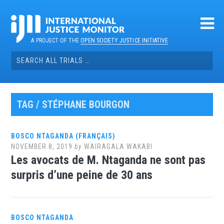
Skip
to
content
A PROJECT OF THE
OPEN SOCIETY JUSTICE INITIATIVE
Search
for:
TAG / STÉPHANE BOURGON
BOSCO NTAGANDA (FRANÇAIS)
NOVEMBER 8, 2019
by
WAIRAGALA WAKABI
Les avocats de M. Ntaganda ne sont pas
surpris d’une peine de 30 ans
BOSCO NTAGANDA