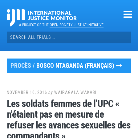
Skip
to
content
A PROJECT OF THE
OPEN SOCIETY JUSTICE INITIATIVE
Search
for:
PROCÈS /
BOSCO NTAGANDA (FRANÇAIS)
NOVEMBER 10, 2016
by
WAIRAGALA WAKABI
Les soldats femmes de l’UPC «
n’étaient pas en mesure de
refuser les avances sexuelles des
commandants »