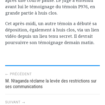
après une courte pause. Le juge a entendu
avant lui le témoignage du témoin P976, en
grande partie à huis clos.
Cet après-midi, un autre témoin a débuté sa
déposition, également à huis clos, via un lien
vidéo depuis un lieu tenu secret. Il devrait
poursuivre son témoignage demain matin.
Post
← PRÉCÉDENT
M. Ntaganda réclame la levée des restrictions sur
navigation
ses communications
SUIVANT →