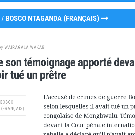
 /
BOSCO NTAGANDA (FRANÇAIS)
by
WAIRAGALA WAKABI
e son témoignage apporté deva
ir tué un prêtre
L’accusé de crimes de guerre Bo
,
BOSCO
selon lesquelles il avait tué un pr
(FRANÇAIS)
congolaise de Mongbwalu. Témo
devant la Cour pénale internati
rebelle a déclaré qu’il n’avait a