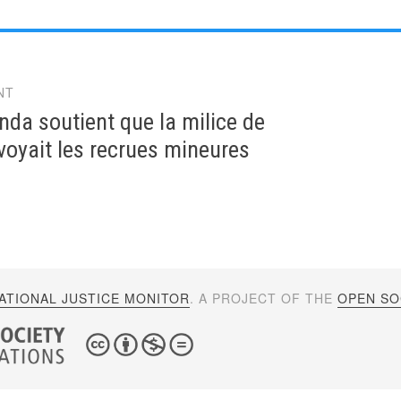
NT
gation
da soutient que la milice de
voyait les recrues mineures
ATIONAL JUSTICE MONITOR
. A PROJECT OF THE
OPEN SOC