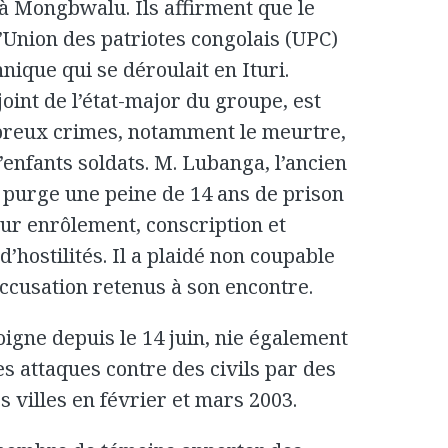
 à Mongbwalu. Ils affirment que le
l’Union des patriotes congolais (UPC)
hnique qui se déroulait en Ituri.
joint de l’état-major du groupe, est
breux crimes, notamment le meurtre,
n d’enfants soldats. M. Lubanga, l’ancien
purge une peine de 14 ans de prison
our enrôlement, conscription et
 d’hostilités. Il a plaidé non coupable
accusation retenus à son encontre.
igne depuis le 14 juin, nie également
 attaques contre des civils par des
s villes en février et mars 2003.