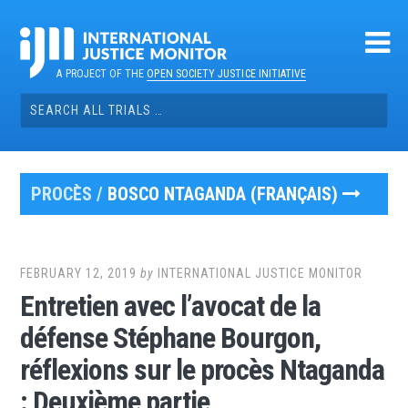
Skip
to
content
A PROJECT OF THE
OPEN SOCIETY JUSTICE INITIATIVE
Search
for:
PROCÈS /
BOSCO NTAGANDA (FRANÇAIS)
FEBRUARY 12, 2019
by
INTERNATIONAL JUSTICE MONITOR
Entretien avec l’avocat de la
défense Stéphane Bourgon,
réflexions sur le procès Ntaganda
: Deuxième partie