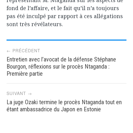
représentant M. Ntaganda sur les aspects de
fond de l’affaire, et le fait qu’il n’a toujours
pas été inculpé par rapport à ces allégations
sont très révélateurs.
Post
← PRÉCÉDENT
Entretien avec l’avocat de la défense Stéphane
navigation
Bourgon, réflexions sur le procès Ntaganda :
Première partie
SUIVANT →
La juge Ozaki termine le procès Ntaganda tout en
étant ambassadrice du Japon en Estonie