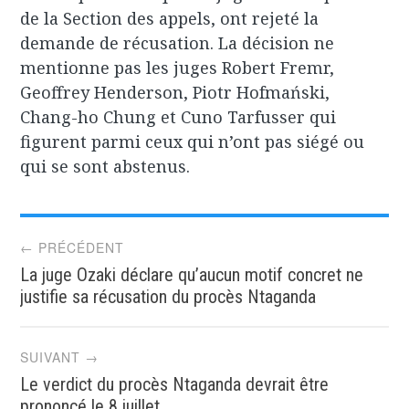
de la Section des appels, ont rejeté la
demande de récusation. La décision ne
mentionne pas les juges Robert Fremr,
Geoffrey Henderson, Piotr Hofmański,
Chang-ho Chung et Cuno Tarfusser qui
figurent parmi ceux qui n’ont pas siégé ou
qui se sont abstenus.
Post
← PRÉCÉDENT
La juge Ozaki déclare qu’aucun motif concret ne
navigation
justifie sa récusation du procès Ntaganda
SUIVANT →
Le verdict du procès Ntaganda devrait être
prononcé le 8 juillet