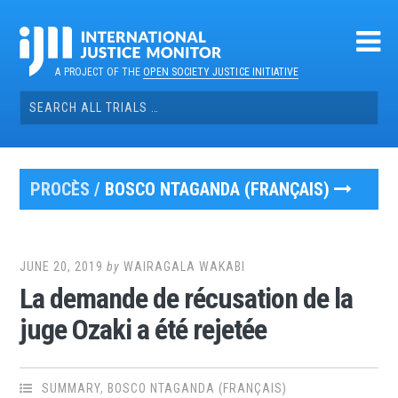
Skip
to
content
A PROJECT OF THE
OPEN SOCIETY JUSTICE INITIATIVE
Search
for:
PROCÈS /
BOSCO NTAGANDA (FRANÇAIS)
JUNE 20, 2019
by
WAIRAGALA WAKABI
La demande de récusation de la
juge Ozaki a été rejetée
SUMMARY
,
BOSCO NTAGANDA (FRANÇAIS)