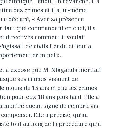
upe ethnique Lendu. En revanche, il a
tre des crimes et il a lui-même
 a déclaré, « Avec sa présence
n tant que commandant en chef, il a
et directives comment il voulait
s’agissait de civils Lendu et leur a
mportement criminel ».
let a exposé que M. Ntaganda méritait
uisque ses crimes visaient de
e moins de 15 ans et que les crimes
ion pour eux 18 ans plus tard. Elle a
ni montré aucun signe de remord vis
s compenser. Elle a précisé, qu’au
sté tout au long de la procédure qu’il