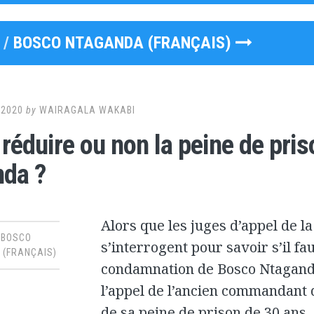
 /
BOSCO NTAGANDA (FRANÇAIS)
 2020
by
WAIRAGALA WAKABI
l réduire ou non la peine de pri
da ?
Alors que les juges d’appel de l
,
BOSCO
s’interrogent pour savoir s’il fa
(FRANÇAIS)
condamnation de Bosco Ntaganda
l’appel de l’ancien commandant 
de sa peine de prison de 30 ans, 