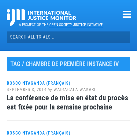
Skip
to
content
A PROJECT OF THE
OPEN SOCIETY JUSTICE INITIATIVE
Search
for:
TAG / CHAMBRE DE PREMIÈRE INSTANCE IV
BOSCO NTAGANDA (FRANÇAIS)
SEPTEMBER 3, 2014
by
WAIRAGALA WAKABI
La conférence de mise en état du procès
est fixée pour la semaine prochaine
BOSCO NTAGANDA (FRANÇAIS)