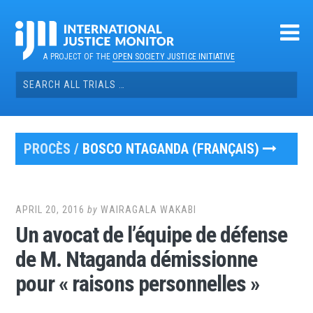
Skip
to
content
A PROJECT OF THE
OPEN SOCIETY JUSTICE INITIATIVE
Search
for:
PROCÈS /
BOSCO NTAGANDA (FRANÇAIS)
APRIL 20, 2016
by
WAIRAGALA WAKABI
Un avocat de l’équipe de défense
de M. Ntaganda démissionne
pour « raisons personnelles »