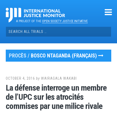
Skip
to
content
A PROJECT OF THE
OPEN SOCIETY JUSTICE INITIATIVE
Search
for:
PROCÈS /
BOSCO NTAGANDA (FRANÇAIS)
OCTOBER 4, 2016
by
WAIRAGALA WAKABI
La défense interroge un membre
de l’UPC sur les atrocités
commises par une milice rivale