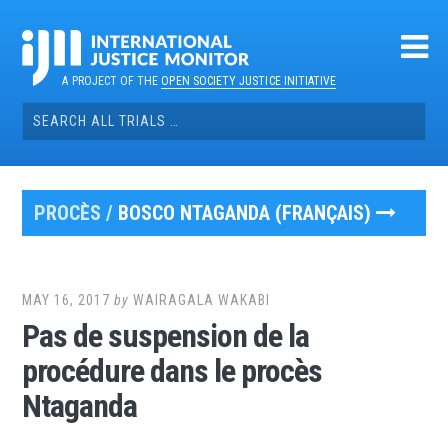
Skip
to
content
A PROJECT OF THE
OPEN SOCIETY JUSTICE INITIATIVE
Search
for:
PROCÈS /
BOSCO NTAGANDA (FRANÇAIS)
MAY 16, 2017
by
WAIRAGALA WAKABI
Pas de suspension de la
procédure dans le procès
Ntaganda