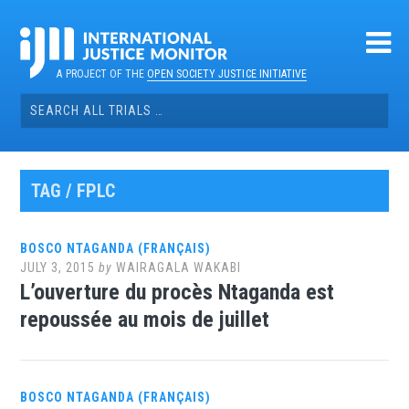
Skip
to
content
A PROJECT OF THE
OPEN SOCIETY JUSTICE INITIATIVE
Search
for:
TAG / FPLC
BOSCO NTAGANDA (FRANÇAIS)
JULY 3, 2015
by
WAIRAGALA WAKABI
L’ouverture du procès Ntaganda est
repoussée au mois de juillet
BOSCO NTAGANDA (FRANÇAIS)