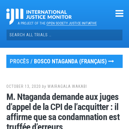
Skip
to
content
A PROJECT OF THE
OPEN SOCIETY JUSTICE INITIATIVE
Search
for:
PROCÈS /
BOSCO NTAGANDA (FRANÇAIS)
OCTOBER 13, 2020
by
WAIRAGALA WAKABI
M. Ntaganda demande aux juges
d’appel de la CPI de l’acquitter : il
affirme que sa condamnation est
truffée d’erreurs