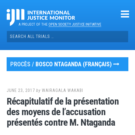
Skip
to
content
A PROJECT OF THE
OPEN SOCIETY JUSTICE INITIATIVE
Search
for:
PROCÈS /
BOSCO NTAGANDA (FRANÇAIS)
JUNE 23, 2017
by
WAIRAGALA WAKABI
Récapitulatif de la présentation
des moyens de l’accusation
présentés contre M. Ntaganda